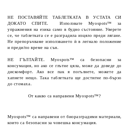
НЕ ПОСТАВЯЙТЕ ТАБЛЕТКАТА В УСТАТА СИ
ДОКАТО СПИТЕ. Използвате Myospots™ за
упражнения на езика само в будно състояние. Уверете
се, че таблетката се е разградила изцяло преди лягане.
Не препоръчваме използването ѝ в легнало положение
и преди/по време на сън.
НЕ ГЪЛТАЙТЕ. Myospots™ са безопасни за
консумация, но ако се глътне цяла, може да доведе до
дискомфорт. Ако все пак я погълнете, можете да
хапнете нещо. Така таблетката ще достигне по-бързо
до стомаха.
От какво са направени Myospots™?
Myospots™ са направени от биоразградими материали,
които са безопасни за човешка консумация.