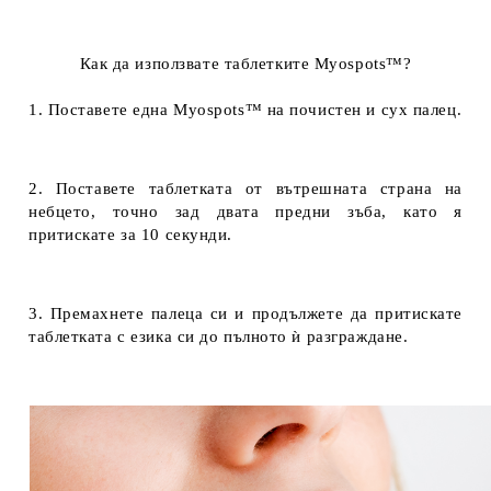
Как да използвате таблетките Myospots™?
1. Поставете една Myospots™ на почистен и сух палец.
2. Поставете таблетката от вътрешната страна на
небцето, точно зад двата предни зъба, като я
притискате за 10 секунди.
3. Премахнете палеца си и продължете да притискате
таблетката с езика си до пълното ѝ разграждане.