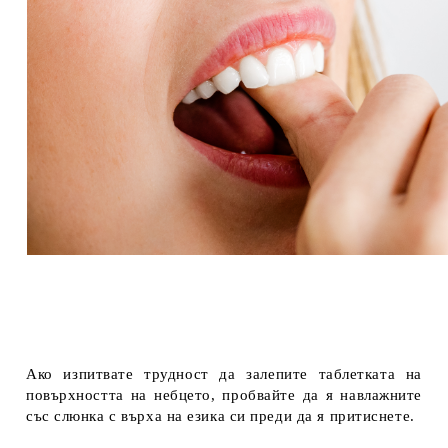
Ако изпитвате трудност да залепите таблетката на
повърхността на небцето, пробвайте да я навлажните
със слюнка с върха на езика си преди да я притиснете.