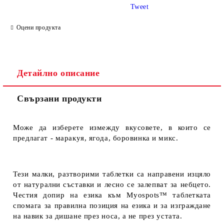
Tweet
Оцени продукта
Детайлно описание
Свързани продукти
Може да изберете измежду вкусовете, в които се
предлагат - маракуя, ягода, боровинка и микс.
Тези малки, разтворими таблетки са направени изцяло
от натурални съставки и лесно се залепват за небцето.
Честия допир на езика към Myospots™ таблетката
спомага за правилна позиция на езика и за изграждане
на навик за дишане през носа, а не през устата.